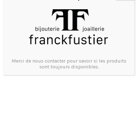
Marque bijou : Louis Vuitton
Modèle : Bracelet Blooming
Merci de nous contacter pour savoir si les produits
Matière : Métal dorée, Toile Monogram
sont toujours disponibles.
Ecrin D’origine
Un Bijou de seconde main , un geste Eco Friendly
Vendu
Tel 0473375755
4615
Product ID: