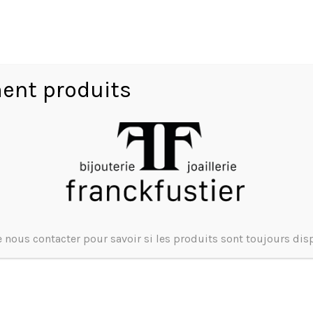
Un Bijou de seconde main , un ges
Tel 0473375755
ent produits
4729
Product ID:
 nous contacter pour savoir si les produits sont toujours dis