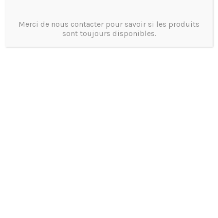
Prix et disponibilité
Merci de nous contacter pour savoir si les produits
sont toujours disponibles.
Tel 0473375755
4374
Product ID: