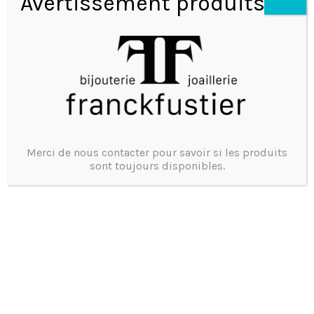
Avertissement produits
Marque : Chanel
Modèle : J12 38MM Automatic
Matière : Céramique / parfait état
Merci de nous contacter pour savoir si les produits
sont toujours disponibles.
Année : 2017
Full set
Une Montre de seconde main, un geste Eco Friendly
Prix et disponibilité
Tel 0473375755
4385
Product ID: