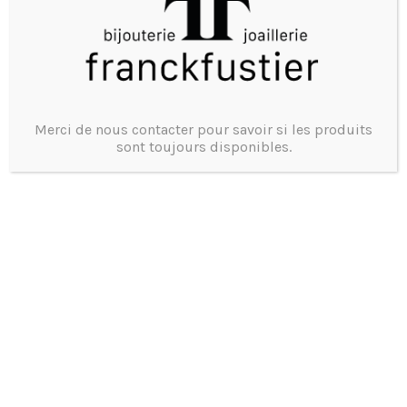
Matière : Acier
Bracelet : Cuir
Année : 2020
FULL SET
Merci de nous contacter pour savoir si les produits
sont toujours disponibles.
Une montre de seconde main, un geste Eco Friendly
Prix et disponibilité
Tel 0473375755
4610
Product ID: