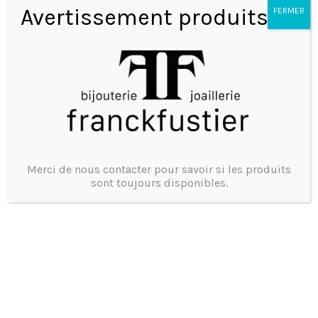
Avertissement produits
FERMER
Marque : HERMES
Modèle : Nantucket
Mouvement : Quartz
Merci de nous contacter pour savoir si les produits
Matière : Acier
sont toujours disponibles.
Bracelet : Cuir
Ecrin d’origine
Prix : 1890€
Une montre de seconde main, un geste Eco Friendly
Tel 0473375755