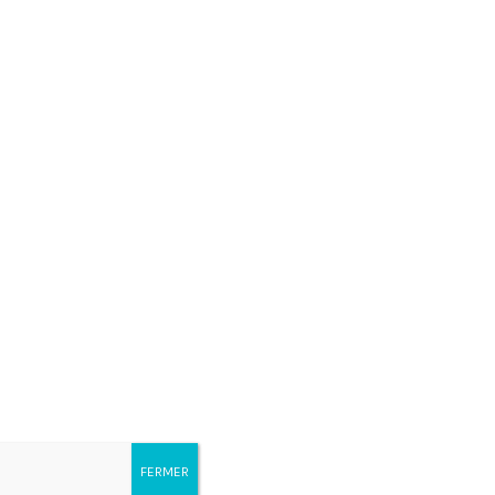
MONTRE CHOPARD MILLE MIGLIA GRAN TURISMO
XL
FERMER