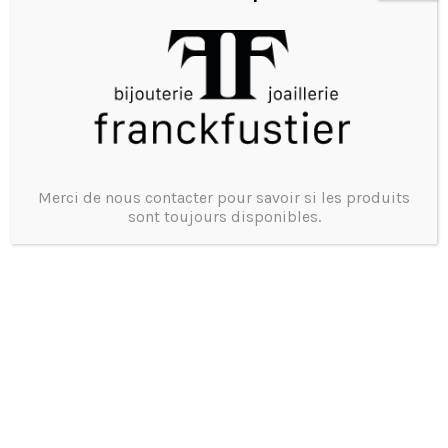
Marque bijou :
HERMES
Modèle :Eclipse
Merci de nous contacter pour savoir si les produits
Matière : Argent 925/1000
sont toujours disponibles.
Ecrin D’origine
Un Bijou de seconde main , un geste Eco Friendly
Prix et disponibilité
Tel 0473375755
4504
Product ID: